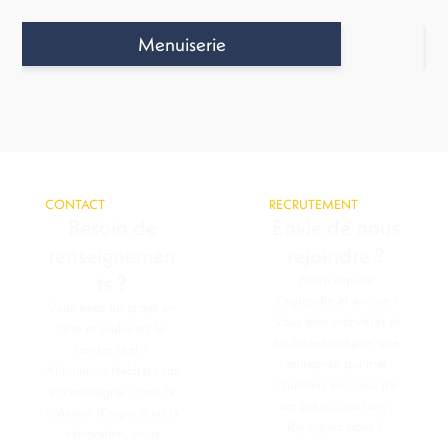
Menuiserie
CONTACT
RECRUTEMENT
Besoin de
Envie de nous
renseignemen
rejoindre ?
ts ?
Notre équipe
s’agrandie et évolue !
Vous avez un projet en
Vous êtes motivé(e) et
tête et souhaitez le
souhaitez intégrer une
rendre réel ?
entreprise qui met
Aluminium Habitat vous
l’humain au cœur de
accompagne ! Pour la
ses préoccupations ,
création d’espace ou la
Rejoignez nous !
rénovation, nous