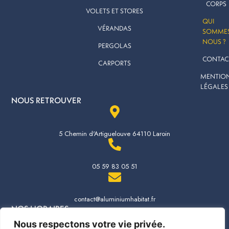
a
CORPS
VOLETS ET STORES
g
QUI
r
VÉRANDAS
SOMMES
a
NOUS ?
PERGOLAS
m
CONTAC
CARPORTS
MENTIO
LÉGALES
NOUS RETROUVER
5 Chemin d'Artiguelouve 64110 Laroin
05 59 83 05 51
contact@aluminiumhabitat.fr
NOS HORAIRES
Nous respectons votre vie privée.