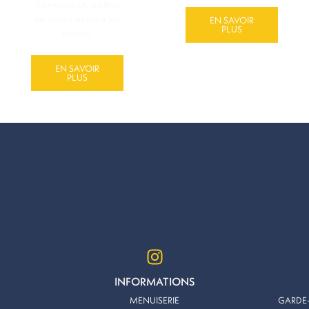
trouverons LA solution
qui vous comblera vos
EN SAVOIR
PLUS
besoins.
EN SAVOIR
PLUS
I
n
s
INFORMATIONS
t
MENUISERIE
GARDE