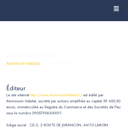
Aller
au
contenu
Mentions légales
Aluminium Habitat
Mentions légales
Éditeur
Le site internet
http://www.aluminiumhabitat.fr/
est édité par
Aluminium Habitat, société par actions simplifiée au capital 59 455,50
euros, immatriculée au Registre du Commerce et des Sociétés de Pau
sous le numéro 39057956300011.
Siège social : CD 2, 2 ROUTE DE JURANCON, 64110 LAROIN