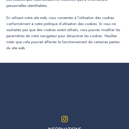
personnelles identifiables.
En utilisant notre site web, vous consentez à l’utilisation des cookies
conformément à notre politique d’utilisation des cookies. Si vous ne
souhaitez pas que des cookies soient utilisés, vous pouvez modifier les
paramètres de votre navigateur pour désactiver les cookies. Veuillez
noter que cela pourrait affecter le fonctionnement de certaines parties
du site web.
I
n