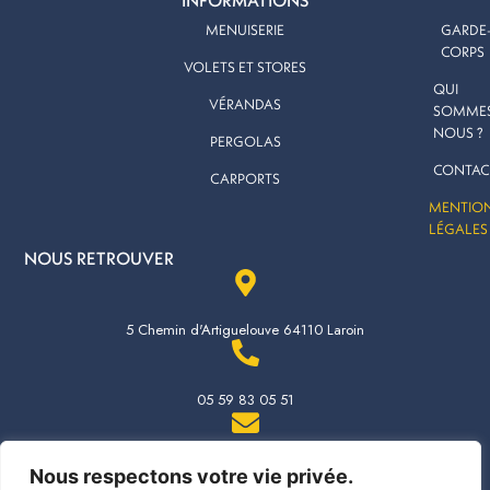
s
INFORMATIONS
t
MENUISERIE
GARDE
a
CORPS
VOLETS ET STORES
g
QUI
r
VÉRANDAS
SOMMES
a
NOUS ?
PERGOLAS
m
CONTAC
CARPORTS
MENTIO
LÉGALES
NOUS RETROUVER
5 Chemin d'Artiguelouve 64110 Laroin
05 59 83 05 51
contact@aluminiumhabitat.fr
Nous respectons votre vie privée.